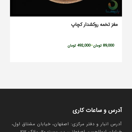
مغز تخمه روکشدار کچاپ
Price
492,000
–
89,000
تومان
تومان
range:
89,000 تومان
through
492,000 تومان
آدرس و ساعات کاری
آدرس انبار و دفتر مرکزی: اصفهان، خیابان مشتاق اول،
خیابان ابوالحسن اصفهانی، بن بست ۲۰، پلاک ۲۱۲