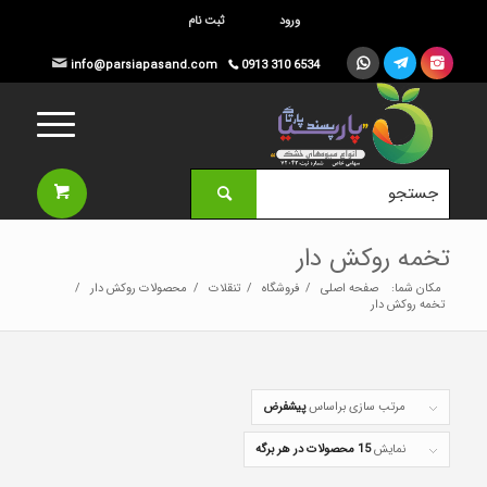
ورود
ثبت نام




info@parsiapasand.com
0913 310 6534

تخمه روکش دار
مکان شما:
صفحه اصلی
/
فروشگاه
/
تنقلات
/
محصولات روکش دار
/
تخمه روکش دار
مرتب سازی براساس
پیشفرض
نمایش
15 محصولات در هر برگه