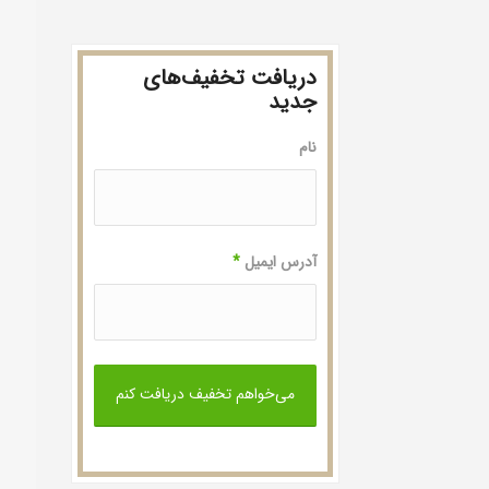
2,950,000 تومان
2,243,000 تومان
1,840,000 تومان
دریافت تخفیف‌های
جدید
نام
آدرس ایمیل
*