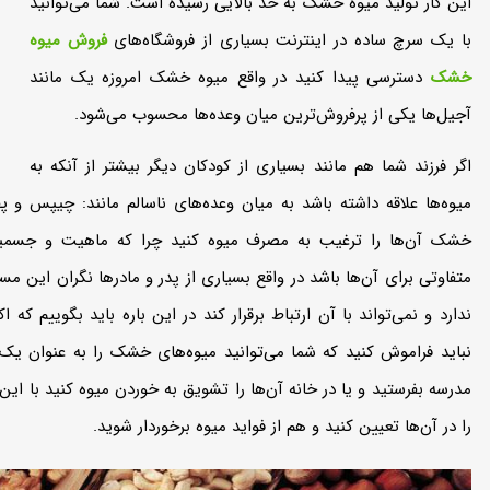
این کار تولید میوه خشک به حد بالایی رسیده است. شما می‌توانید
با یک سرچ ساده در اینترنت بسیاری از فروشگاه‌‌های
فروش میوه
خشک
دسترسی پیدا کنید در واقع میوه خشک امروزه یک مانند
آجیل‌‌ها یکی از پرفروش‌ترین میان وعده‌‌ها محسوب می‌‌شود.
اگر فرزند شما هم مانند بسیاری از کودکان دیگر بیشتر از آنکه به
میوه‌‌ها علاقه داشته باشد به میان وعده‌‌های ناسالم مانند: چیپس و پ
خشک آن‌ها را ترغیب به مصرف میوه کنید چرا که ماهیت و جسمی
متفاوتی برای آن‌ها باشد در واقع بسیاری از پدر و مادرها نگران این مس
ندارد و نمی‌‌تواند با آن ارتباط برقرار کند در این باره باید بگوییم که
انبه خلال چونسه
گلابی با پوست دور طلایی
نباید فراموش کنید که شما می‌‌توانید میوه‌‌های خشک را به عنوان ی
مدرسه بفرستید و یا در خانه آن‌‌ها را تشویق به خوردن میوه کنید با این 
Price
Price
Price
مان
–
209,000
تومان
–
155,000
تومان
–
را در آن‌ها تعیین کنید و هم از فواید میوه برخوردار شوید.
range:
range:
range:
تومان
2,350,000
تومان
1,065,000
تومان
2 تومان
209,000 تومان
155,000 تومان
124,000 تومان
through
through
through