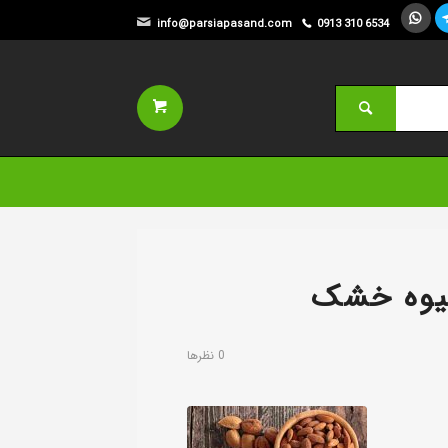


info@parsiapasand.com
0913 310 6534

 میوه خشک
0 نظرها