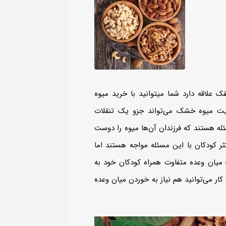
فک علاقه دارد شما میتوانید با خرید میوه
ت میوه خشک می‌تواند جزو یک تنقلات
ئله هستند که فرزندان آن‌ها میوه را دوست
 اکثر کودکان با این مسئله مواجه هستند اما
موز پاکستانی اسلایس
آلبالو خشک شیره دار
نارگیل اسلای
ک میان وعده متفاوت همراه کودکان خود به
کار می‌‌توانید هم نیاز به خوردن میان وعده
Price
Price
Price
124,000
تومان
–
44,000
تومان
–
149,000
ت
range:
range:
range:
1,650,000
تومان
1,130,000
تومان
1,250,000
44,000 تومان
149,000 تومان
,000
through
through
through