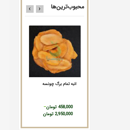
محبوب‌ترین‌ها
›
‹
انبه تمام برگ چونسه
گیلاس بری قرمز استوایی
انبه خلال قلم
Price
Price
Price
458,000
تومان
–
351,000
تومان
–
209,000
تو
range:
range:
range:
2,950,000
تومان
2,243,000
تومان
1,840,000
458,000 تومان
351,000 تومان
09,000
through
through
through