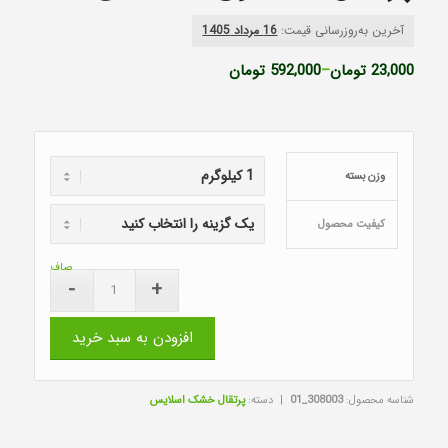
آخرین به‌روزرسانی قیمت:
16 مرداد 1405
Price
23,000
تومان
–
592,000
تومان
range:
23,000 تومان
through
592,000 تومان
وزن بسته
کیفیت محصول
صاف
افزودن به سبد خرید
شناسه محصول:
308003_01
دسته:
پرتقال خشک اسلایس