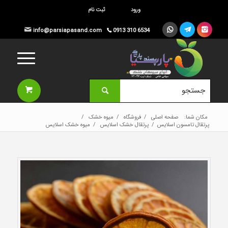
ورود
ثبت نام




info@parsiapasand.com
0913 310 6534

مکان شما:
صفحه اصلی
/
فروشگاه
/
میوه خشک
/
پرتقال تامسون اسلایس
/
پرتقال خشک اسلایس
/
میوه خشک اسلایس