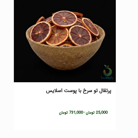
پرتقال تو سرخ با پوست اسلایس
Price
731,000
–
25,000
تومان
تومان
range:
25,000 تومان
through