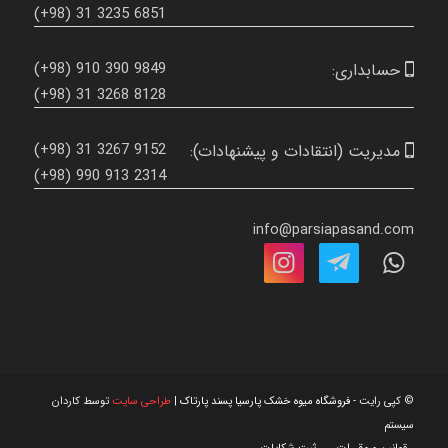
(+98) 31 3235 6851
(+98) 910 390 9849
حسابداری:

(+98) 31 3268 8128
(+98) 31 3267 9152
مدیریت (انتقادات و پیشنهادات):

(+98) 990 913 2314
info@parsiapasand.com



© کپی رایت -
فروشگاه میوه خشک پارسیا پسند پارتاک
|
طراحی سایت
توسط کاردان
سیستم