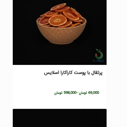
پرتقال با پوست کاراکارا اسلایس
Price
598,000
–
69,000
تومان
تومان
range:
69,000 تومان
through
598,000 تومان