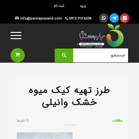
ورود
ثبت نام




info@parsiapasand.com
0913 310 6534

طرز تهیه کیک میوه
خشک وانیلی
مقالات
0 نظرها