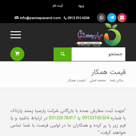
ورود
ثبت نام




info@parsiapasand.com
0913 310 6534

قیمت همکار
مکان شما:
صفحه اصلی
/
قیمت همکار
“جهت ثبت سفارش عمده با بازرگانی شرکت پارسیا پسند پارتاک
با شماره
09133106534
یا
03132678417
در ارتباط باشید و یا
فرم زیر را پر کرده و همکاران ما در اولین فرصت با شما تماس
خواهند گرفت.”